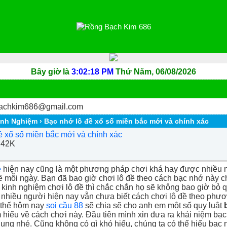
Bây giờ là
3:02:18 PM
Thứ Năm, 06/08/2026
bachkim686@gmail.com
inh Nghiệm
›
Bạc nhớ lô đề xổ số miền bắc mới và chính xác
ề xổ số miền bắc mới và chính xác
.42K
ề
hiện nay cũng là một phương pháp chơi khá hay được nhiều 
ề mỗi ngày. Bạn đã bao giờ chơi lô đề theo cách bạc nhớ này c
 kinh nghiệm chơi lô đề thì chắc chắn họ sẽ không bao giờ bỏ
 nhiều người hiện nay vẫn chưa biết cách chơi lô đề theo phư
ì thế hôm nay
soi cầu 88
sẽ chia sẽ cho anh em một số quy luật
hiểu về cách chơi này. Đầu tiên mình xin đưa ra khái niệm bạ
ung nhé. Cũng không có gì khó hiểu, chúng ta có thể hiểu bạc