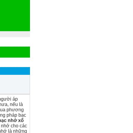
người áp
hưa, nếu là
 qua phương
ơng pháp bạc
bạc nhớ xổ
c nhớ cho các
 nhớ là những