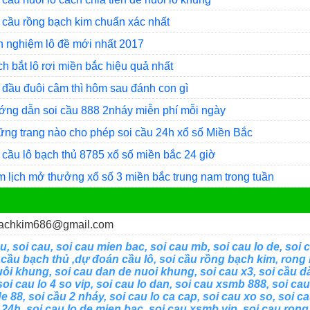
 cầu rồng bạch kim chuẩn xác nhất
h nghiệm lô đề mới nhất 2017
h bắt lô rơi miền bắc hiệu quả nhất
 đầu đuôi câm thì hôm sau đánh con gì
ng dẫn soi cầu 888 2nháy miễn phí mỗi ngày
ng trang nào cho phép soi cầu 24h xổ số Miền Bắc
 cầu lô bạch thủ 8785 xổ số miền bắc 24 giờ
 lịch mở thưởng xổ số 3 miền bắc trung nam trong tuần
bachkim686@gmail.com
u, soi cau, soi cau mien bac, soi cau mb, soi cau lo de, soi c
 cầu bạch thủ ,dự đoán cầu lô, soi cầu rồng bạch kim, rong
uôi khung, soi cau dan de nuoi khung, soi cau x3, soi cầu dà
oi cau lo 4 so vip, soi cau lo dan, soi cau xsmb 888, soi cau
de 88, soi cầu 2 nháy, soi cau lo ca cap, soi cau xo so, soi c
 24h, soi cau lo de mien bac, soi cau xsmb vip, soi cau rong