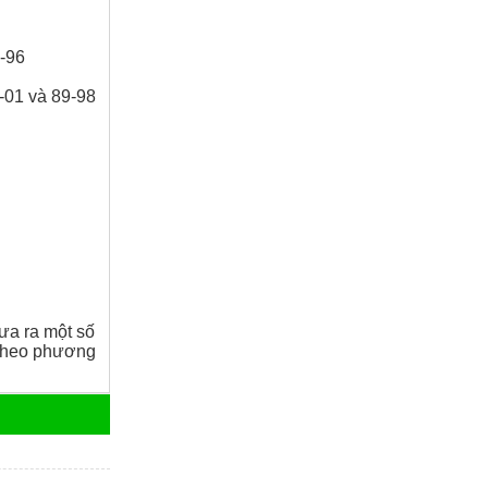
9-96
0-01 và 89-98
ưa ra một số
 theo phương