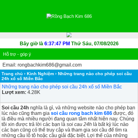
Bây giờ là
6:37:47 PM
Thứ Sáu, 07/08/2026
Hỗ trợ - góp ý
Email: rongbachkim686@gmail.com
Trang chủ
›
Kinh Nghiệm
›
Những trang nào cho phép soi cầu
24h xổ số Miền Bắc
Những trang nào cho phép soi cầu 24h xổ số Miền Bắc
Lượt xem:
4.28K
Soi cầu 24h
nghĩa là gì, và những website nào cho phép bạn
lúc nào cũng tham gia
soi cầu rong bach kim 686
được, đó
là điều mà nhiều người đang quan tâm nhất hiện nay. Chúng
tôi xin được trả lời các bạn là
soi cau 24h
là bất kỳ lúc nào
các bạn cũng có thể truy cập và tham gia soi cầu để tìm ra
những cầu lô tô hoặc cầu giải đặc biệt. Lợi thế của những