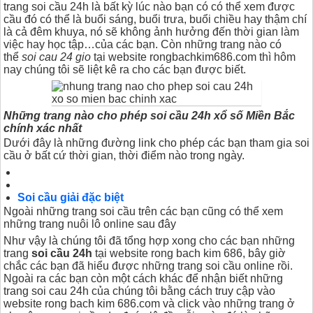
trang soi cầu 24h là bất kỳ lúc nào bạn có có thể xem được
cầu đó có thể là buổi sáng, buổi trưa, buổi chiều hay thậm chí
là cả đêm khuya, nó sẽ không ảnh hưởng đến thời gian làm
việc hay học tập…của các bạn. Còn những trang nào có
thể
soi cau 24 gio
tại website rongbachkim686.com thì hôm
nay chúng tôi sẽ liệt kê ra cho các bạn được biết.
Những trang nào cho phép soi cầu 24h xổ số Miền Bắc
chính xác nhất
Dưới đây là những đường link cho phép các bạn tham gia soi
cầu ở bất cứ thời gian, thời điểm nào trong ngày.
Soi cầu giải đặc biệt
Ngoài những trang soi cầu trên các bạn cũng có thể xem
những trang nuôi lô online sau đây
Như vậy là chúng tôi đã tổng hợp xong cho các bạn những
trang
soi cầu 24h
tại website rong bach kim 686, bây giờ
chắc các bạn đã hiểu được những trang soi cầu online rồi.
Ngoài ra các bạn còn một cách khác để nhận biết những
trang soi cau 24h của chúng tôi bằng cách truy cập vào
website rong bach kim 686.com và click vào những trang ở