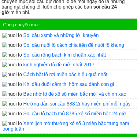
chuyên mục soi cầu dự đoán lô đề mỗi ngày đó là những
trang mà chúng tôi luôn cho phép các bạn
soi cầu 24
giờ
miễn phí.
Cùng chuyên mục
Soi cầu xsmb và những lời khuyên
Soi cầu nuôi lô cách chia tiền để nuôi lô khung
Soi cầu rồng bạch kim chuẩn xác nhất
kinh nghiệm lô đề mới nhất 2017
Cách bắt lô rơi miền bắc hiệu quả nhất
Khi đầu đuôi câm thì hôm sau đánh con gì
Bạc nhớ lô đề xổ số miền bắc mới và chính xác
Hướng dẫn soi cầu 888 2nháy miễn phí mỗi ngày
Soi cầu lô bạch thủ 8785 xổ số miền bắc 24 giờ
Xem lịch mở thưởng xổ số 3 miền bắc trung nam
trong tuần