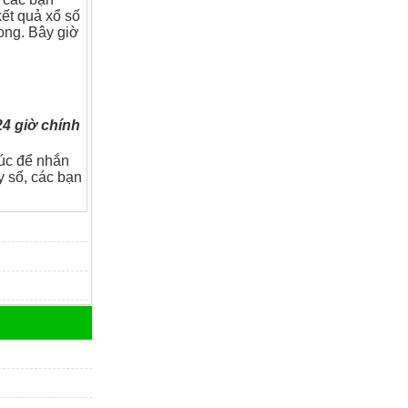
kết quả xổ số
ong. Bây giờ
24 giờ chính
rúc để nhắn
y số, các bạn