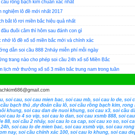
 cầu rồng bạch kim chuẩn xác nhất
h nghiệm lô đề mới nhất 2017
h bắt lô rơi miền bắc hiệu quả nhất
 đầu đuôi câm thì hôm sau đánh con gì
 nhớ lô đề xổ số miền bắc mới và chính xác
ng dẫn soi cầu 888 2nháy miễn phí mỗi ngày
ng trang nào cho phép soi cầu 24h xổ số Miền Bắc
 lịch mở thưởng xổ số 3 miền bắc trung nam trong tuần
bachkim686@gmail.com
u, soi cau, soi cau mien bac, soi cau mb, soi cau lo de, soi c
 cầu bạch thủ ,dự đoán cầu lô, soi cầu rồng bạch kim, rong
uôi khung, soi cau dan de nuoi khung, soi cau x3, soi cầu dà
oi cau lo 4 so vip, soi cau lo dan, soi cau xsmb 888, soi cau
de 88, soi cầu 2 nháy, soi cau lo ca cap, soi cau xo so, soi c
 24h, soi cau lo de mien bac, soi cau xsmb vip, soi cau rong
om nay, soi cầu chính xác 100, soi cau lo khung, soi cau de