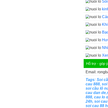
Soi
kin
Các
Khi
Bạc
Hướ
Nhữ
Xem
Hỗ trợ - góp ý
Email: rong
Tags: Soi cầ
cau 888, soi
soi cầu lô n
cau dan de,s
888, cau lo 
24h, soi cau
soi cau 88 h