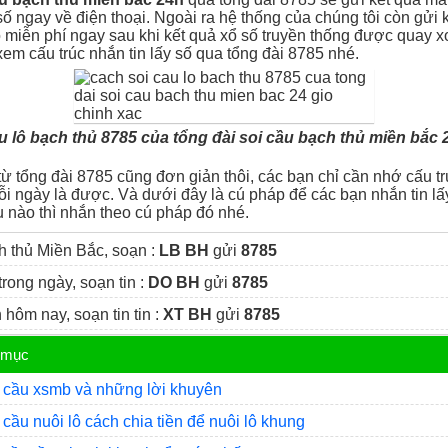
 số ngay về điện thoại. Ngoài ra hệ thống của chúng tôi còn gửi 
miễn phí ngay sau khi kết quả xổ số truyền thống được quay x
xem cấu trúc nhắn tin lấy số qua tổng đài 8785 nhé.
u lô bạch thủ 8785 của tổng đài soi cầu bạch thủ miền bắc 
từ tổng đài 8785 cũng đơn giản thôi, các bạn chỉ cần nhớ cấu t
mỗi ngày là được. Và dưới đây là cú pháp để các bạn nhắn tin lấ
 nào thì nhắn theo cú pháp đó nhé.
h thủ Miền Bắc, soạn :
LB BH
gửi
8785
rong ngày, soạn tin :
DO BH
gửi
8785
 hôm nay, soạn tin tin :
XT BH
gửi
8785
 mục
 cầu xsmb và những lời khuyên
 cầu nuôi lô cách chia tiền để nuôi lô khung