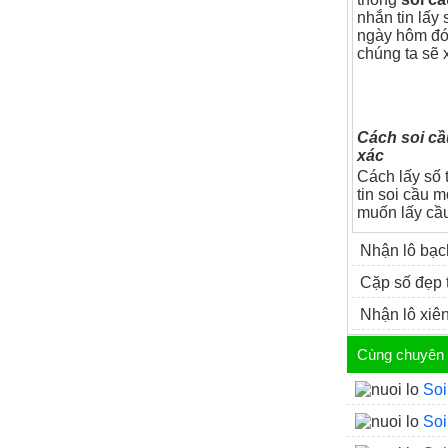
nhắn tin lấy
ngày hôm đó 
chúng ta sẽ 
Cách soi cầ
xác
Cách lấy số 
tin soi cầu 
muốn lấy cầu
Nhận lô bạc
Cặp số đẹp t
Nhận lô xiên
Cùng chuyên
Soi
Soi